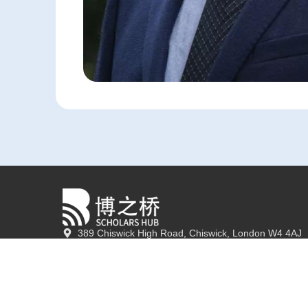
389 Chiswick High Road, Chiswick, London W4 4AJ
+86-10-82102618
info@scholars-hub.co.uk